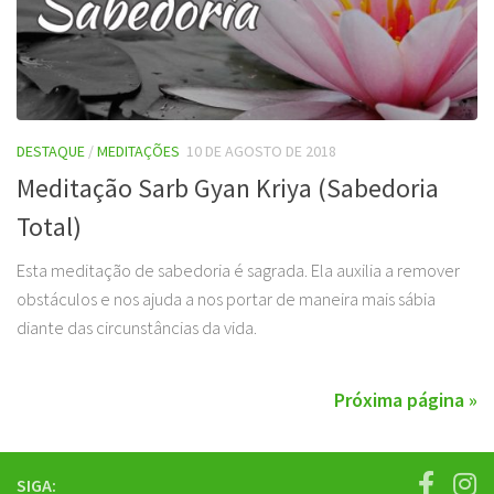
DESTAQUE
/
MEDITAÇÕES
10 DE AGOSTO DE 2018
Meditação Sarb Gyan Kriya (Sabedoria
Total)
Esta meditação de sabedoria é sagrada. Ela auxilia a remover
obstáculos e nos ajuda a nos portar de maneira mais sábia
diante das circunstâncias da vida.
Próxima página »
SIGA: