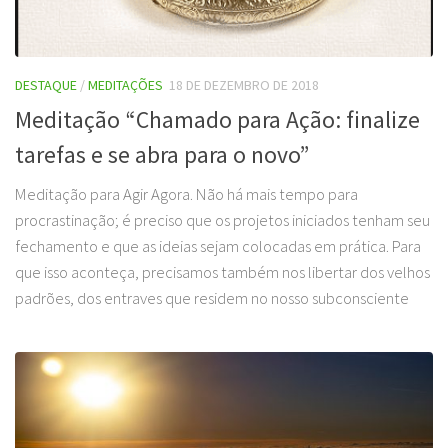
DESTAQUE
/
MEDITAÇÕES
18 DE DEZEMBRO DE 2018
Meditação “Chamado para Ação: finalize
tarefas e se abra para o novo”
Meditação para Agir Agora. Não há mais tempo para
procrastinação; é preciso que os projetos iniciados tenham seu
fechamento e que as ideias sejam colocadas em prática. Para
que isso aconteça, precisamos também nos libertar dos velhos
padrões, dos entraves que residem no nosso subconsciente