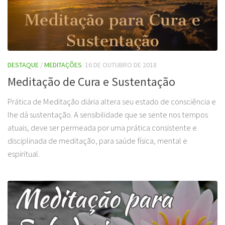
DESTAQUE
/
MEDITAÇÕES
16 DE OUTUBRO DE 2018
Meditação de Cura e Sustentação
Prática de Meditação diária altera seu estado de consciência e
lhe dá sustentação. A sensibilidade que se sente nos tempos
atuais, deve ser permeada por uma prática consistente e
disciplinada de meditação, para saúde física, mental e
espiritual.