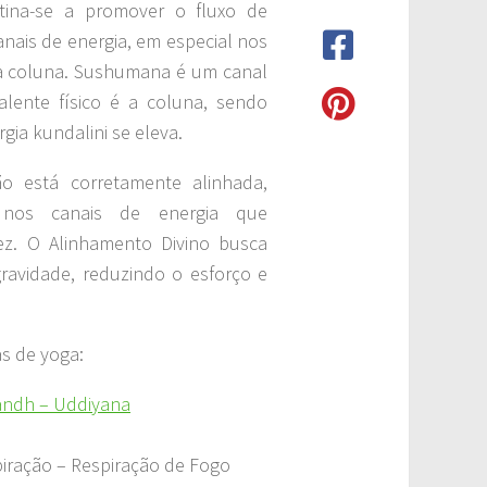
tina-se a promover o fluxo de
nais de energia, em especial nos
a coluna. Sushumana é um canal
valente físico é a coluna, sendo
gia kundalini se eleva.
 está corretamente alinhada,
 nos canais de energia que
dez. O Alinhamento Divino busca
avidade, reduzindo o esforço e
s de yoga:
andh – Uddiyana
piração – Respiração de Fogo