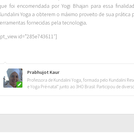
que foi encomendada por Yogi Bhajan para essa finalidade
Kundalini Yoga a obterem o máximo proveito de sua prática p
ferramentas fornecidas pela tecnologia.
[pt_view id=”285e743611″]
Prabhujot Kaur
Professora de Kundalini Yoga, formada pelo Kundalini Resea
e Yoga Pré-natal" junto ao 3HO Brasil. Participou de divers