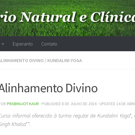
Esperanto
Contato
ALINHAMENTO DIVINO
/
KUNDALINI YOGA
Alinhamento Divino
POR
PRABHUJOT KAUR
· PUBLISHED
8 DE JULHO DE 2016
· UPDATED
14 DE ABRI
Curso informal oferecido à turma regular de Kundalini Yoga*,
Singh Khalsa**.