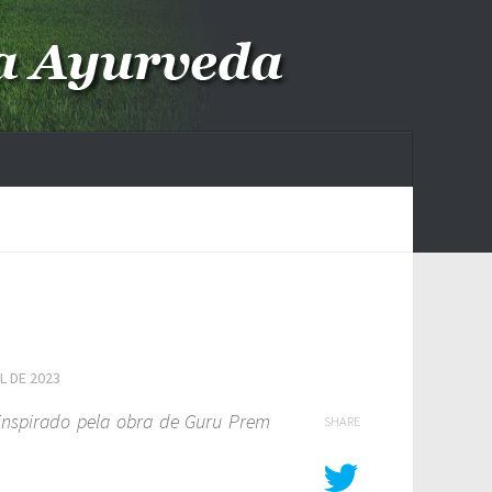
L DE 2023
 inspirado pela obra de Guru Prem
SHARE