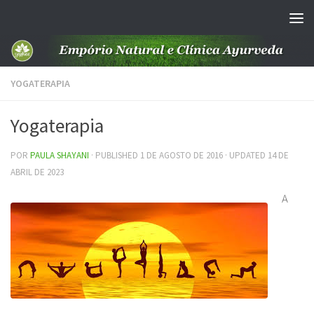
Skip to content
YOGATERAPIA
Yogaterapia
POR
PAULA SHAYANI
· PUBLISHED
1 DE AGOSTO DE 2016
· UPDATED
14 DE
ABRIL DE 2023
A